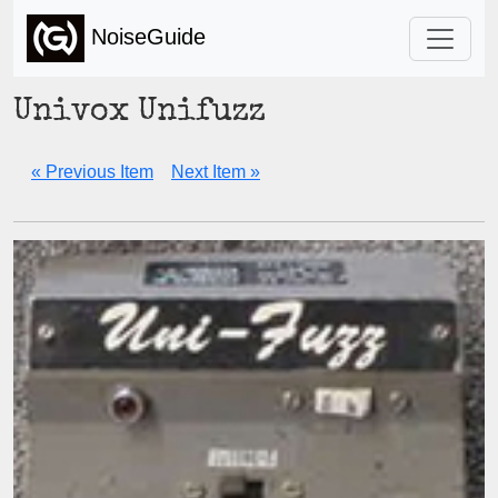
NoiseGuide
Univox Unifuzz
« Previous Item
Next Item »