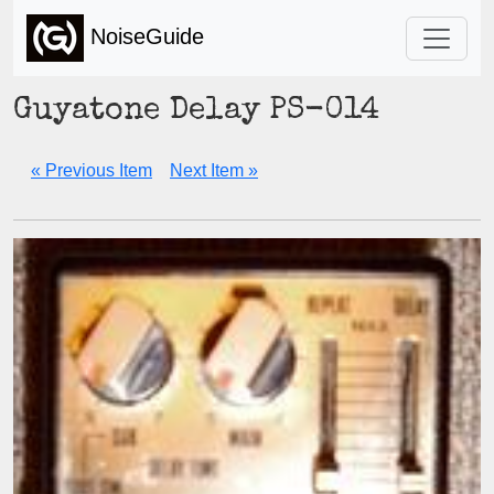
NoiseGuide
Guyatone Delay PS-014
« Previous Item
Next Item »